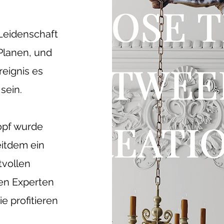
Leidenschaft
 Planen, und
eignis es
sein.
kopf wurde
eitdem ein
tvollen
en Experten
e profitieren